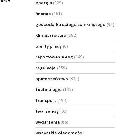
(229)
energia
(161)
finanse
(93)
gospodarka obiegu zamkniętego
(582)
klimat i natura
(6)
oferty pracy
(149)
raportowanie esg
(359)
regulacje
(335)
społeczeństwo
(183)
technologie
(193)
transport
(33)
twarze esg
(66)
wydarzenia
wszystkie wiadomości