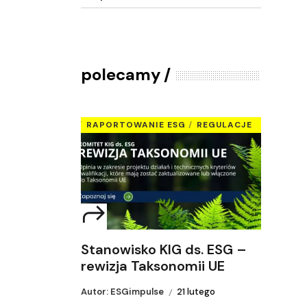
polecamy
RAPORTOWANIE ESG
REGULACJE
Stanowisko KIG ds. ESG –
rewizja Taksonomii UE
Autor: ESGimpulse
21 lutego