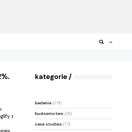
2%.
kategorie
(276)
badania
u
(26)
budownictwo
lify z
(17)
case studies
egają