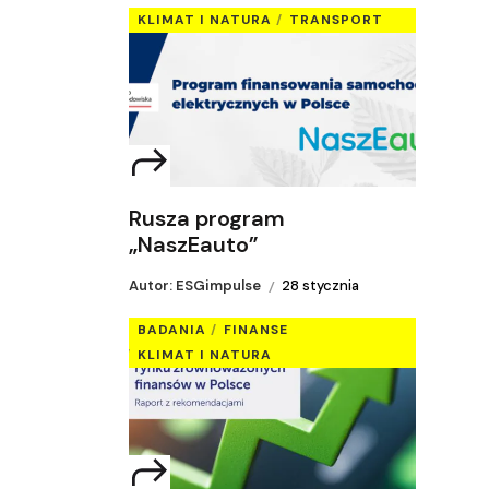
KLIMAT I NATURA
TRANSPORT
Rusza program
„NaszEauto”
Autor: ESGimpulse
28 stycznia
BADANIA
FINANSE
KLIMAT I NATURA