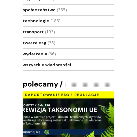
(335)
społeczeństwo
(183)
technologie
(193)
transport
(33)
twarze esg
(66)
wydarzenia
wszystkie wiadomości
polecamy
RAPORTOWANIE ESG
REGULACJE