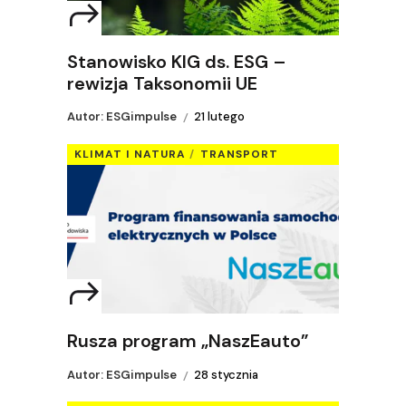
Stanowisko KIG ds. ESG –
rewizja Taksonomii UE
Autor: ESGimpulse
21 lutego
KLIMAT I NATURA
TRANSPORT
Rusza program „NaszEauto”
Autor: ESGimpulse
28 stycznia