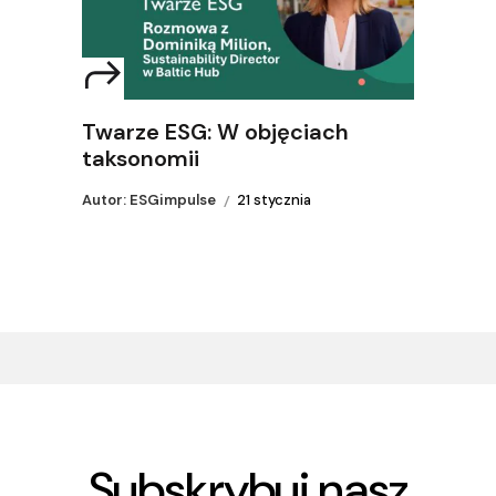
Twarze ESG: W objęciach
taksonomii
Autor: ESGimpulse
21 stycznia
Subskrybuj nasz