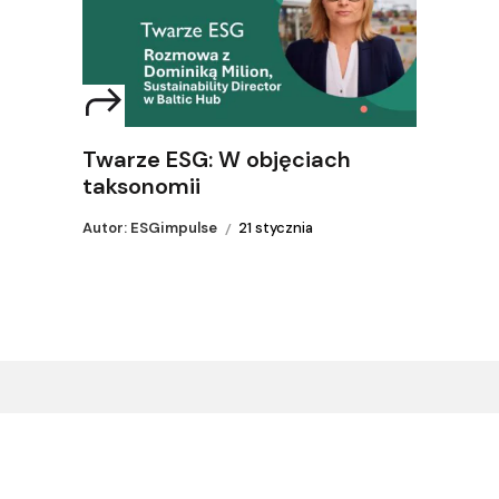
Twarze ESG: W objęciach
taksonomii
Autor: ESGimpulse
21 stycznia