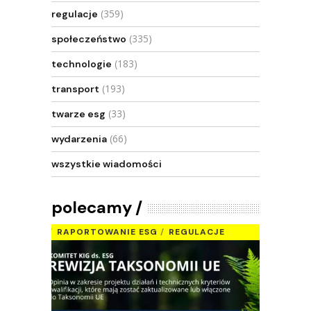
(359)
regulacje
(335)
społeczeństwo
(183)
technologie
(193)
transport
(33)
twarze esg
(66)
wydarzenia
wszystkie wiadomości
polecamy
RAPORTOWANIE ESG
REGULACJE