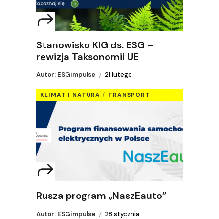
Stanowisko KIG ds. ESG –
rewizja Taksonomii UE
Autor: ESGimpulse
21 lutego
KLIMAT I NATURA
TRANSPORT
Rusza program „NaszEauto”
Autor: ESGimpulse
28 stycznia