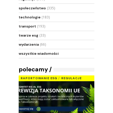
(335)
społeczeństwo
(183)
technologie
(193)
transport
(33)
twarze esg
(66)
wydarzenia
wszystkie wiadomości
polecamy
RAPORTOWANIE ESG
REGULACJE