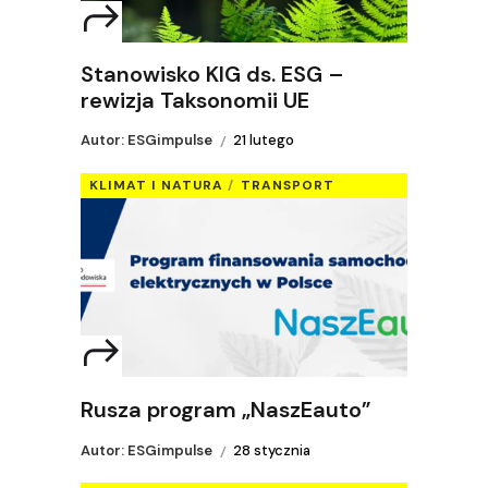
Stanowisko KIG ds. ESG –
rewizja Taksonomii UE
Autor: ESGimpulse
21 lutego
KLIMAT I NATURA
TRANSPORT
Rusza program „NaszEauto”
Autor: ESGimpulse
28 stycznia