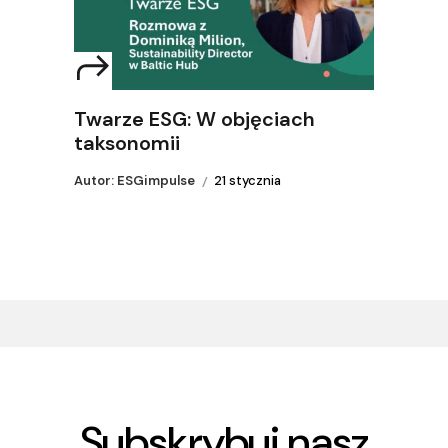
Twarze ESG: W objęciach
taksonomii
Autor: ESGimpulse
21 stycznia
Subskrybuj nasz