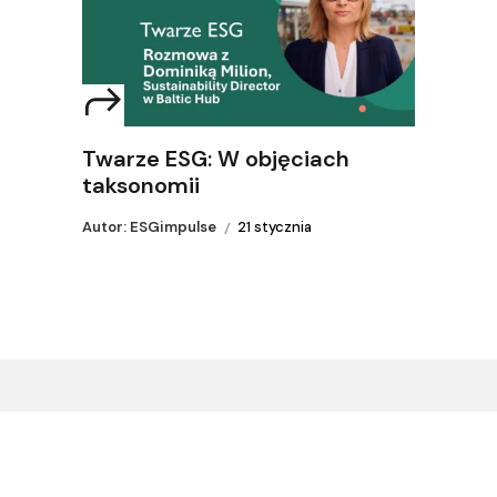
Twarze ESG: W objęciach
taksonomii
Autor: ESGimpulse
21 stycznia