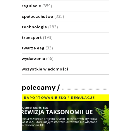
(359)
regulacje
(335)
społeczeństwo
(183)
technologie
(193)
transport
(33)
twarze esg
(66)
wydarzenia
wszystkie wiadomości
polecamy
RAPORTOWANIE ESG
REGULACJE