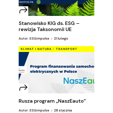
Stanowisko KIG ds. ESG –
rewizja Taksonomii UE
Autor: ESGimpulse
21 lutego
KLIMAT I NATURA
TRANSPORT
Rusza program „NaszEauto”
Autor: ESGimpulse
28 stycznia