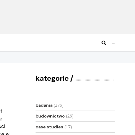
kategorie
(276)
badania
ł
(26)
budownictwo
r
ści
(17)
case studies
ów w