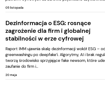
05 listopada
Dezinformacja o ESG: rosnące
zagrożenie dla firm i globalnej
stabilności w erze cyfrowej
Raport IMM ujawnia skalę dezinformacji wokół ESG – o
greenwashingu po deepfake’i. Algorytmy, AI i brak regul
tworzą środowisko sprzyjające fake newsom, które ude
zaufanie do firm i
20 maja