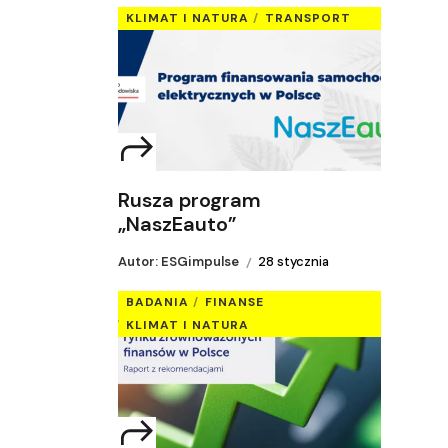
KLIMAT I NATURA
TRANSPORT
Rusza program
„NaszEauto”
Autor: ESGimpulse
28 stycznia
BADANIA
FINANSE
KLIMAT I NATURA