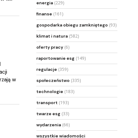
(229)
energia
(161)
finanse
(93)
gospodarka obiegu zamkniętego
(582)
klimat i natura
(6)
oferty pracy
(149)
raportowanie esg
d
(359)
regulacje
acji
rzają w
(335)
społeczeństwo
(183)
technologie
(193)
transport
(33)
twarze esg
(66)
wydarzenia
wszystkie wiadomości