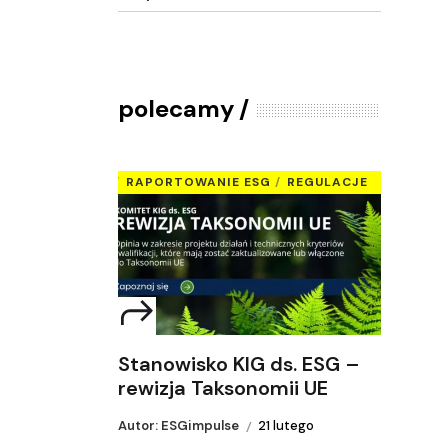
polecamy
RAPORTOWANIE ESG
REGULACJE
Stanowisko KIG ds. ESG –
rewizja Taksonomii UE
Autor: ESGimpulse
21 lutego