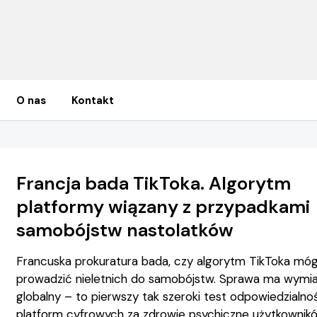
O nas
Kontakt
Francja bada TikToka. Algorytm
platformy wiązany z przypadkami
samobójstw nastolatków
Francuska prokuratura bada, czy algorytm TikToka móg
prowadzić nieletnich do samobójstw. Sprawa ma wymia
globalny – to pierwszy tak szeroki test odpowiedzialno
platform cyfrowych za zdrowie psychiczne użytkownik