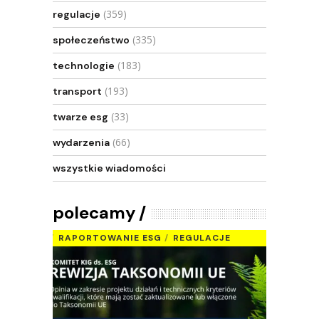
(359)
regulacje
(335)
społeczeństwo
(183)
technologie
(193)
transport
(33)
twarze esg
(66)
wydarzenia
wszystkie wiadomości
polecamy
RAPORTOWANIE ESG
REGULACJE