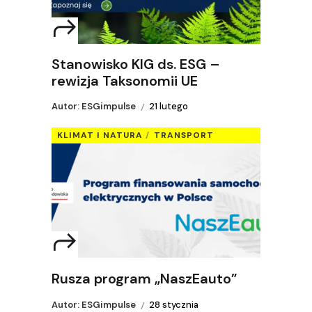
Stanowisko KIG ds. ESG –
rewizja Taksonomii UE
Autor: ESGimpulse
21 lutego
KLIMAT I NATURA
TRANSPORT
Rusza program „NaszEauto”
Autor: ESGimpulse
28 stycznia