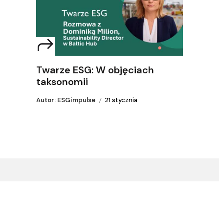
Twarze ESG: W objęciach
taksonomii
Autor: ESGimpulse
21 stycznia