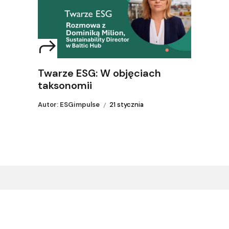
Twarze ESG: W objęciach
taksonomii
Autor: ESGimpulse
21 stycznia