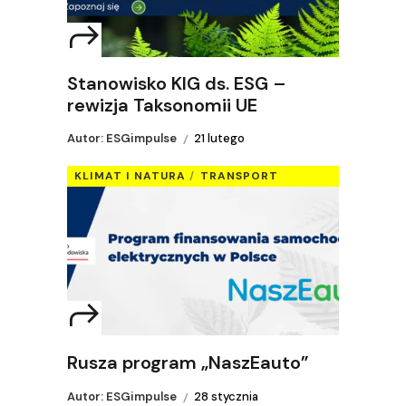
Stanowisko KIG ds. ESG –
rewizja Taksonomii UE
Autor: ESGimpulse
21 lutego
KLIMAT I NATURA
TRANSPORT
Rusza program „NaszEauto”
Autor: ESGimpulse
28 stycznia