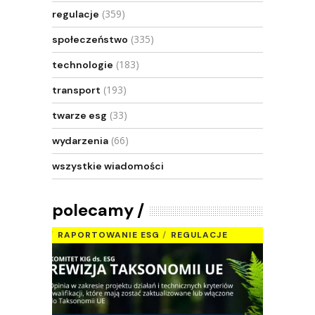
(359)
regulacje
(335)
społeczeństwo
(183)
technologie
(193)
transport
(33)
twarze esg
(66)
wydarzenia
wszystkie wiadomości
polecamy
RAPORTOWANIE ESG
REGULACJE