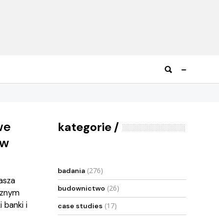
we
kategorie
ów
(276)
badania
łasza
(26)
budownictwo
ycznym
 banki i
(17)
case studies