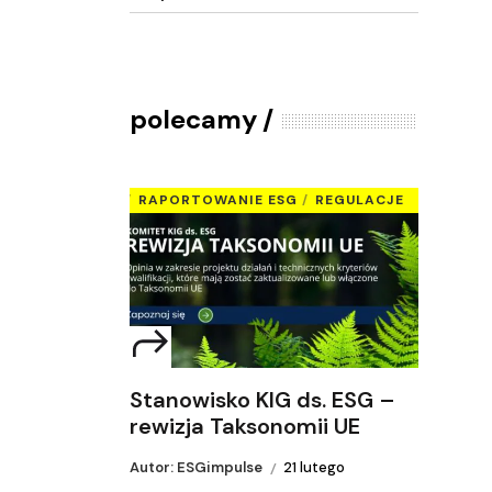
polecamy
RAPORTOWANIE ESG
REGULACJE
Stanowisko KIG ds. ESG –
rewizja Taksonomii UE
Autor: ESGimpulse
21 lutego