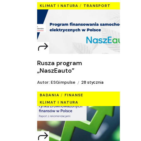
KLIMAT I NATURA
TRANSPORT
Rusza program
„NaszEauto”
Autor: ESGimpulse
28 stycznia
BADANIA
FINANSE
KLIMAT I NATURA