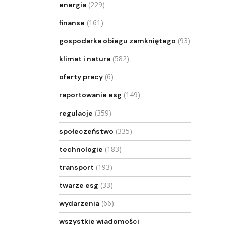
(229)
energia
(161)
finanse
(93)
gospodarka obiegu zamkniętego
(582)
klimat i natura
(6)
oferty pracy
(149)
raportowanie esg
(359)
regulacje
(335)
społeczeństwo
(183)
technologie
(193)
transport
(33)
twarze esg
(66)
wydarzenia
wszystkie wiadomości