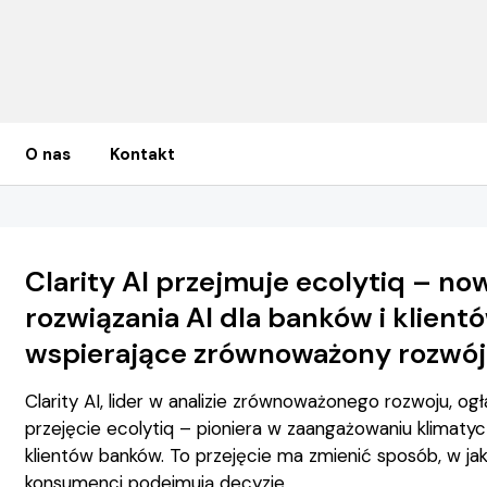
O nas
Kontakt
Clarity AI przejmuje ecolytiq – no
rozwiązania AI dla banków i klient
wspierające zrównoważony rozwój
Clarity AI, lider w analizie zrównoważonego rozwoju, og
przejęcie ecolytiq – pioniera w zaangażowaniu klimat
klientów banków. To przejęcie ma zmienić sposób, w jaki
konsumenci podejmują decyzje